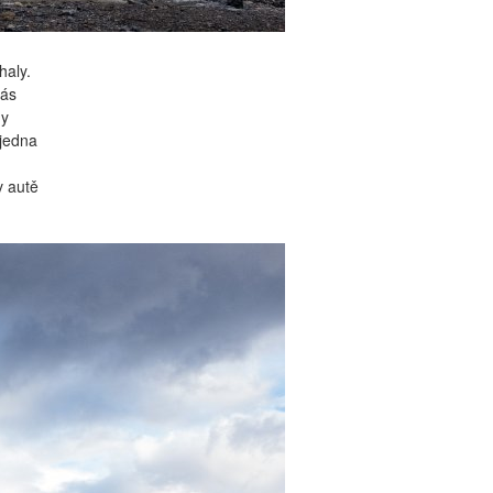
haly.
nás
dy
 jedna
v autě