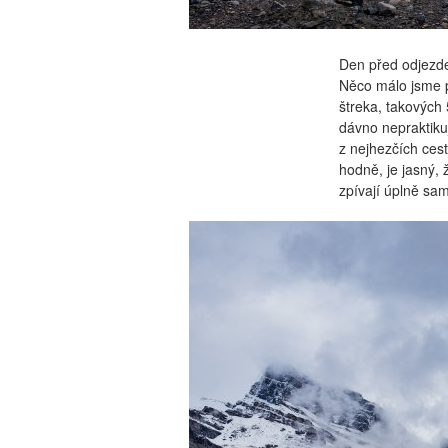
Den před odjezde
Něco málo jsme po
štreka, takových 
dávno nepraktik
z nejhezčích cest
hodně, je jasný,
zpívají úplně sam