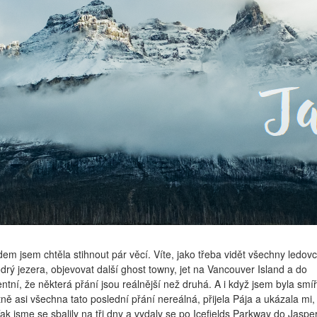
em jsem chtěla stihnout pár věcí. Víte, jako třeba vidět všechny ledovc
rý jezera, objevovat další ghost towny, jet na Vancouver Island a do
ntní, že některá přání jsou reálnější než druhá. A i když jsem byla smí
ně asi všechna tato poslední přání nereálná, přijela Pája a ukázala mi,
ak jsme se sbalily na tři dny a vydaly se po Icefields Parkway do Jaspe