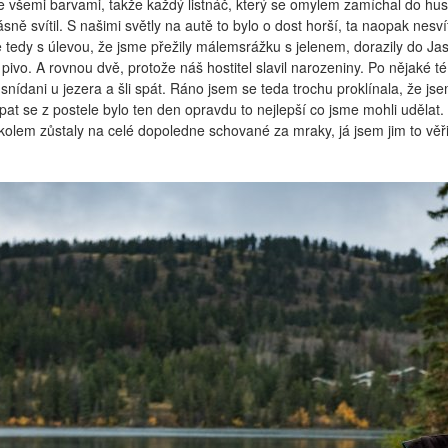
e všemi barvami, takže každý listnáč, který se omylem zamíchal do hus
sně svítil. S našimi světly na autě to bylo o dost horší, ta naopak nesvít
 tedy s úlevou, že jsme přežily málemsrážku s jelenem, dorazily do Ja
pivo. A rovnou dvě, protože náš hostitel slavil narozeniny. Po nějaké t
snídani u jezera a šli spát. Ráno jsem se teda trochu proklínala, že js
opat se z postele bylo ten den opravdu to nejlepší co jsme mohli udělat. 
kolem zůstaly na celé dopoledne schované za mraky, já jsem jim to věři