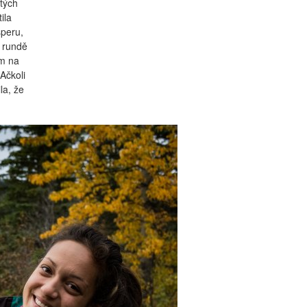
tých
ila
speru,
é rundě
em na
Ačkoli
la, že