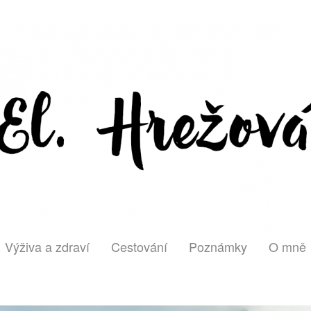
Výživa a zdraví
Cestování
Poznámky
O mně