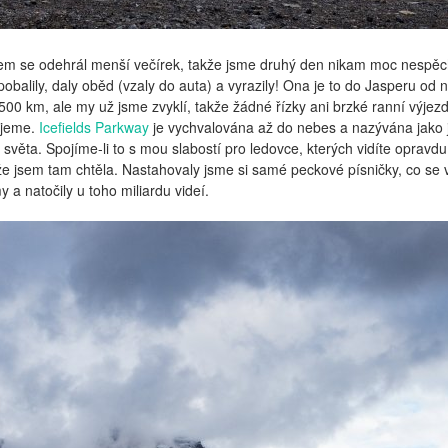
m se odehrál menší večírek, takže jsme druhý den nikam moc nespěc
balily, daly oběd (vzaly do auta) a vyrazily! Ona je to do Jasperu od 
500 km, ale my už jsme zvyklí, takže žádné řízky ani brzké ranní výjez
ujeme.
Icefields Parkway
je vychvalována až do nebes a nazývána jako
 světa. Spojíme-li to s mou slabostí pro ledovce, kterých vidíte opravdu
 že jsem tam chtěla. Nastahovaly jsme si samé peckové písničky, co se 
y a natočily u toho miliardu videí.