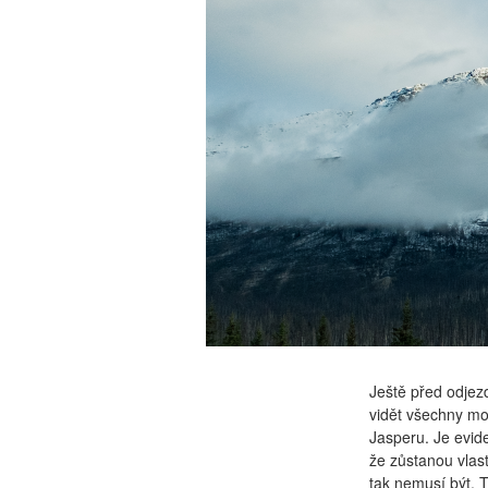
Ještě před odjezd
vidět všechny mod
Jasperu. Je evide
že zůstanou vlast
tak nemusí být. T