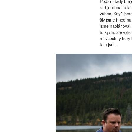
Podzim tady hraj
řad jehličnanů krá
vůbec. Když jsme
šly jsme hned na 
jsme naplánovali 
to kývla, ale vyk
mi všechny hory 
tam jsou.