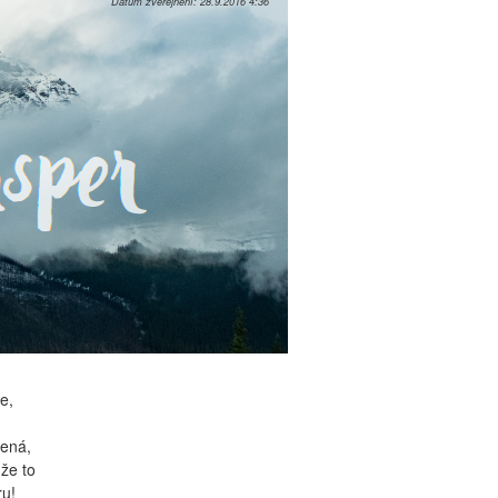
Datum zveřejnění:
28.9.2016 4:36
e,
řená,
 že to
ru!