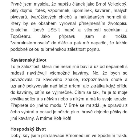
Prvně jsem myslela, že napíšu článek jako Brno! Velkolepý,
plný dojmů, fotek, vzpomínek, upomínek, kaváren, malých
pivovarů, tvarůžkových chlebů a nakládaných hermelínů.
Který by se obsahem vyrovnal přinejmenším životopisu
Ensteina, tipově USE-it mapě a vtipností scénkám z
TopGearu. Jako přípravu jsem si trošku
"zabrainstormovala" do diáře a pak mě napadlo, že takhle
podobně celou tu brněnskou záležitost pojmu.
Kavárenský život
To je záležitost, která mě nesmírně baví a už od nepaměti s
radostí navštěvuji všemožné kavárny. Ne, že bych se
považovala za kávového znalce, rozpoznávala chutě a
uznaně pokyvovala nad latté artem, ale zkrátka když přijdu
do kavárny, cítím se výjimečně. Cítím se tak, že je to moje
chvilka sdílená s někým nebo s nikým a má to svoje kouzlo.
Přepnete do jiného modu. V Brně se mi zdá, je opravdu z
čeho vybírat a pokud je někde plno, hravě dojdete pěšky do
jiné kavárny. A máme Kofi-Kofi!
Hospodský život
Doby, kdy jsem pila lahváče Brnomedium ve Spodním traktu