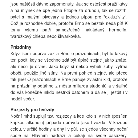
jsou naštěstí dávno zapomenuty. Jak se ostošest praží kávy
a na mlýnek se cpe jedna Etiopie za druhou, tak se roztrhl
pytel s malými pivovary a jednou pípou pro "exkluzivity".
Což je rozhodně dobře, protože Brno se beztak nedá pít! K
tomu všemu patří samozřejmě nakládaný hermelín,
tvarůžkový chleba nebo škvarkovka.
Prázdniny
Když jsem poprvé zažila Brno o prázdninách, byl to takový
ten pocit, kdy se všechno zdá být úplně stejné jak to znáte,
ale něco je divně. Jako když si někdo vybělí zuby, vytrhá
obočí, použije jiné stíny. Na první pohled stejné, ale přece
tak jiné! O prázdninách v Brně panuje zvláštní klid, protože
na prázdniny odtáhne z města miliarda studentů a v šalině
do vás konečně nikdo nestrká batohem a dá se ji jezdit i v
neděli večer.
Rozjezdy pro hvězdy
Noční mhd suplují tzv. rozjezdy a kde kdo si v nich (posílen
kapkou alkoholu) připadá opravdu jako hvězda! V každou
celou, v určité hodiny a dny i v půl, se sjedou všechny noční
spoje na Hlavním nádraží a čekají na svoje pasažéry.