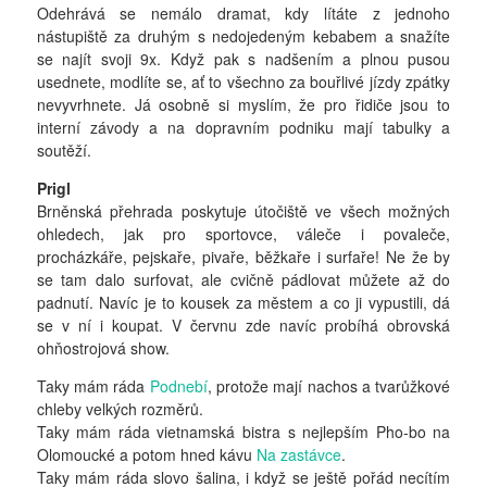
Odehrává se nemálo dramat, kdy lítáte z jednoho
nástupiště za druhým s nedojedeným kebabem a snažíte
se najít svoji 9x. Když pak s nadšením a plnou pusou
usednete, modlíte se, ať to všechno za bouřlivé jízdy zpátky
nevyvrhnete. Já osobně si myslím, že pro řidiče jsou to
interní závody a na dopravním podniku mají tabulky a
soutěží.
Prigl
Brněnská přehrada poskytuje útočiště ve všech možných
ohledech, jak pro sportovce, váleče i povaleče,
procházkáře, pejskaře, pivaře, běžkaře i surfaře! Ne že by
se tam dalo surfovat, ale cvičně pádlovat můžete až do
padnutí. Navíc je to kousek za městem a co ji vypustili, dá
se v ní i koupat. V červnu zde navíc probíhá obrovská
ohňostrojová show.
Taky mám ráda
Podnebí
, protože mají nachos a tvarůžkové
chleby velkých rozměrů.
Taky mám ráda vietnamská bistra s nejlepším Pho-bo na
Olomoucké a potom hned kávu
Na zastávce
.
Taky mám ráda slovo šalina, i když se ještě pořád necítím